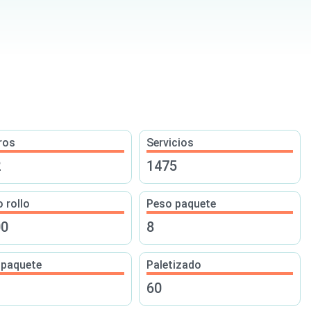
ros
Servicios
2
1475
 rollo
Peso paquete
00
8
 paquete
Paletizado
60