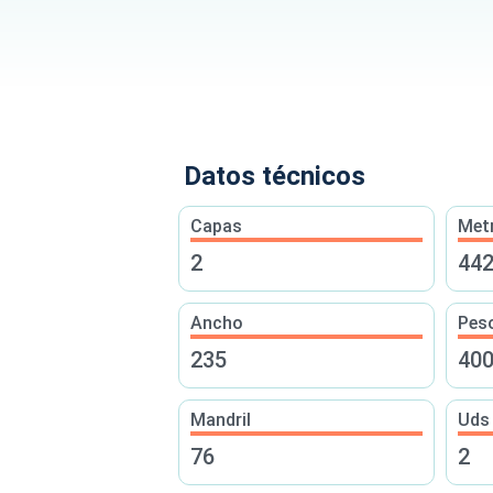
Datos técnicos
Capas
Met
2
44
Ancho
Peso
235
40
Mandril
Uds
76
2