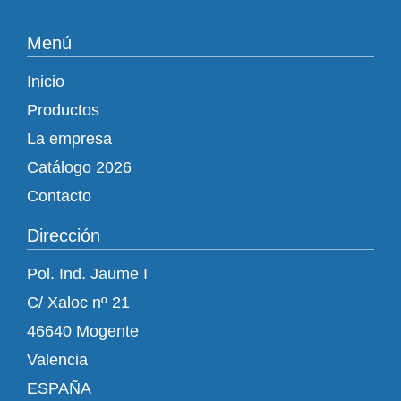
Menú
Inicio
Productos
La empresa
Catálogo 2026
Contacto
Dirección
Pol. Ind. Jaume I
C/ Xaloc nº 21
46640 Mogente
Valencia
ESPAÑA