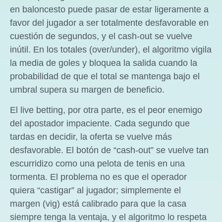
en baloncesto puede pasar de estar ligeramente a
favor del jugador a ser totalmente desfavorable en
cuestión de segundos, y el cash‑out se vuelve
inútil. En los totales (over/under), el algoritmo vigila
la media de goles y bloquea la salida cuando la
probabilidad de que el total se mantenga bajo el
umbral supera su margen de beneficio.
El live betting, por otra parte, es el peor enemigo
del apostador impaciente. Cada segundo que
tardas en decidir, la oferta se vuelve más
desfavorable. El botón de “cash‑out” se vuelve tan
escurridizo como una pelota de tenis en una
tormenta. El problema no es que el operador
quiera “castigar” al jugador; simplemente el
margen (vig) está calibrado para que la casa
siempre tenga la ventaja, y el algoritmo lo respeta