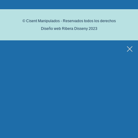
© Cisent Manipulados - Reservados todos los derechos
Diseño web Ribera Disseny 2023