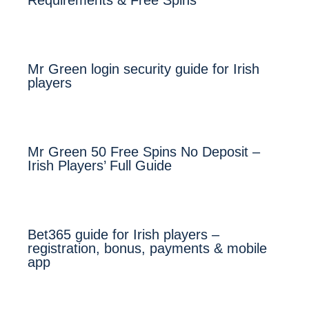
Mr Green login security guide for Irish
players
Mr Green 50 Free Spins No Deposit –
Irish Players’ Full Guide
Bet365 guide for Irish players –
registration, bonus, payments & mobile
app