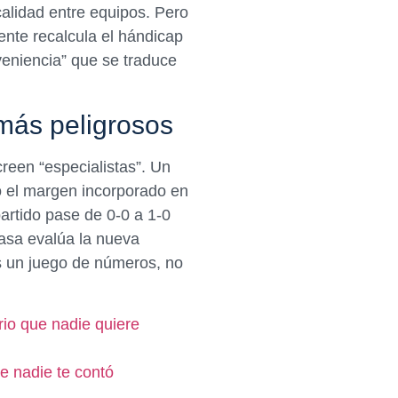
calidad entre equipos. Pero
ente recalcula el hándicap
eniencia” que se traduce
 más peligrosos
creen “especialistas”. Un
ro el margen incorporado en
partido pase de 0‑0 a 1‑0
casa evalúa la nueva
s un juego de números, no
ario que nadie quiere
e nadie te contó