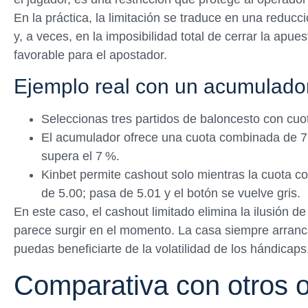
En la práctica, la limitación se traduce en una reducc
y, a veces, en la imposibilidad total de cerrar la apues
favorable para el apostador.
Ejemplo real con un acumulado
Seleccionas tres partidos de baloncesto con cuot
El acumulador ofrece una cuota combinada de 7.
supera el 7 %.
Kinbet permite cashout solo mientras la cuota c
de 5.00; pasa de 5.01 y el botón se vuelve gris.
En este caso, el cashout limitado elimina la ilusión d
parece surgir en el momento. La casa siempre arranc
puedas beneficiarte de la volatilidad de los hándicaps
Comparativa con otros 