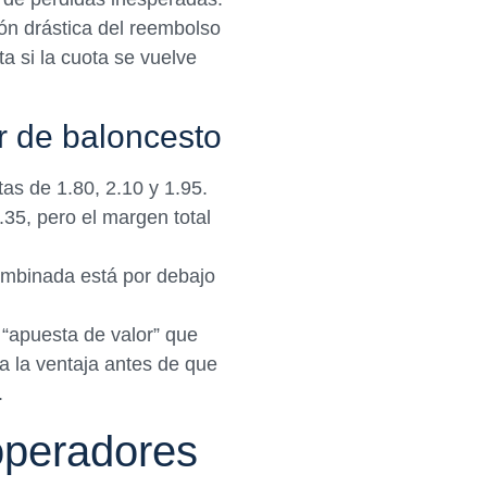
ión drástica del reembolso
ta si la cuota se vuelve
r de baloncesto
as de 1.80, 2.10 y 1.95.
35, pero el margen total
ombinada está por debajo
e “apuesta de valor” que
a la ventaja antes de que
.
operadores