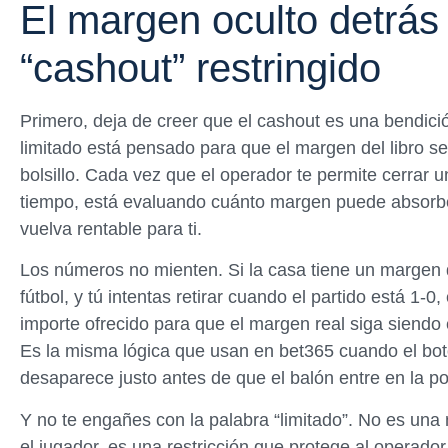
El margen oculto detrás
“cashout” restringido
Primero, deja de creer que el cashout es una bendició
limitado está pensado para que el margen del libro s
bolsillo. Cada vez que el operador te permite cerrar 
tiempo, está evaluando cuánto margen puede absorbe
vuelva rentable para ti.
Los números no mienten. Si la casa tiene un margen
fútbol, y tú intentas retirar cuando el partido está 1‑0,
importe ofrecido para que el margen real siga siendo
Es la misma lógica que usan en bet365 cuando el bo
desaparece justo antes de que el balón entre en la po
Y no te engañes con la palabra “limitado”. No es un
el jugador, es una restricción que protege al operado