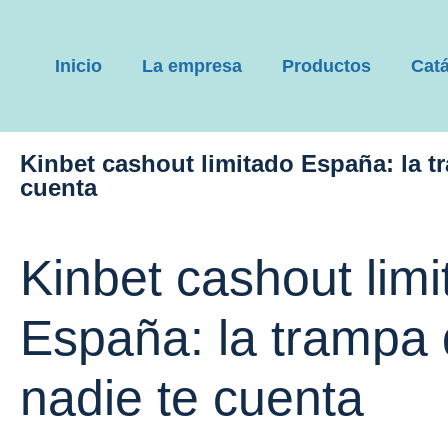
Inicio
La empresa
Productos
Cat
Kinbet cashout limitado España: la t
cuenta
Kinbet cashout lim
España: la trampa
nadie te cuenta