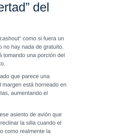
ertad” del
cashout” como si fuera un
ro no hay nada de gratuito.
tá tomando una porción del
to.
itado que parece una
el margen está horneado en
estas, aumentando el
 ese asiento de avión que
clinar la silla cuando el
nto como realmente la