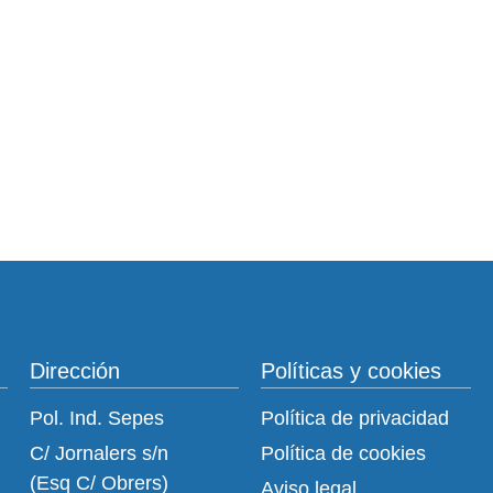
Dirección
Políticas y cookies
Pol. Ind. Sepes
Política de privacidad
C/ Jornalers s/n
Política de cookies
(Esq C/ Obrers)
Aviso legal