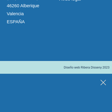
46260 Alberique
Valencia
ESPAÑA
Diseño web Ribera Disseny 2023