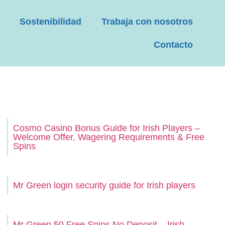
Sostenibilidad
Trabaja con nosotros
Contacto
Cosmo Casino Bonus Guide for Irish Players –
Welcome Offer, Wagering Requirements & Free
Spins
Mr Green login security guide for Irish players
Mr Green 50 Free Spins No Deposit – Irish